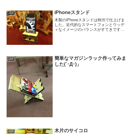
た。こうなるとますます曲線カットされ
た木材が魅力的になりますね。
iPhoneスタンド
試作
木製のiPhoneスタンドは柿渋で仕上げま
した。近代的なスマートフォンとウッデ
ィなイメージのバランスがすてきです
ね。
簡単なマガジンラック作ってみま
試作
した(´･Д･)」
木片のサイコロ
試作