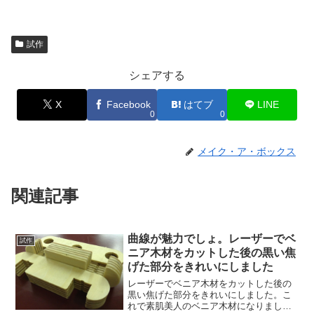
試作
シェアする
X
Facebook
はてブ
LINE
0
0
メイク・ア・ボックス
関連記事
曲線が魅力でしょ。レーザーでベ
試作
ニア木材をカットした後の黒い焦
げた部分をきれいにしました
レーザーでベニア木材をカットした後の
黒い焦げた部分をきれいにしました。こ
れで素肌美人のベニア木材になりまし