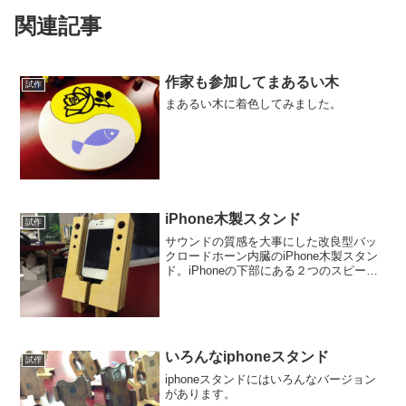
関連記事
作家も参加してまあるい木
試作
まあるい木に着色してみました。
iPhone木製スタンド
試作
サウンドの質感を大事にした改良型バッ
クロードホーン内臓のiPhone木製スタン
ド。iPhoneの下部にある２つのスピーカ
ー部分から出るサウンドを、木製スタン
ド内部のバックロードホーンを豊かに増
幅してくれます。前面のサウンドホール
からは低音か...
いろんなiphoneスタンド
試作
iphoneスタンドにはいろんなバージョン
があります。