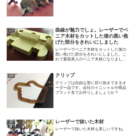
曲線が魅力でしょ。レーザーでベ
試作
ニア木材をカットした後の黒い焦
げた部分をきれいにしました
レーザーでベニア木材をカットした後の
黒い焦げた部分をきれいにしました。こ
れで素肌美人のベニア木材になりまし
た。こうなるとますます曲線カットされ
た木材が魅力的になりますね。
クリップ
試作
クリップは自由な形に切り抜きできるオ
ーダー品です。会社のイニシャルや商品
ブランド名でお作りしましょうか？
レーザーで抜いた木材
試作
レーザーで抜いた木材も美しいですね。