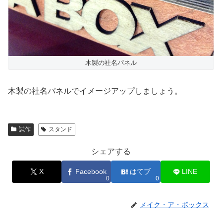
木製の社名パネル
木製の社名パネルでイメージアップしましょう。
試作
スタンド
シェアする
X
Facebook
はてブ
LINE
0
0
メイク・ア・ボックス